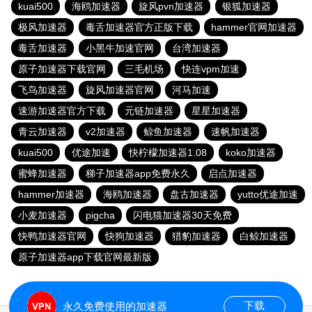
kuai500
海鸥加速器
旋风pvn加速器
银狐加速器
极风加速器
毒舌加速器官方正版下载
hammer官网加速器
毒舌加速器
小黑牛加速官网
台湾加速器
原子加速器下载官网
三毛机场
快连vpm加速
飞鸟加速器
旋风加速器官网
河马加速
速游加速器官方下载
元链加速器
星星加速器
青云加速器
v2加速器
鲸鱼加速器
速帆加速器
kuai500
优途加速
快柠檬加速器1.08
koko加速器
蜜蜂加速器
梯子加速器app免费永久
启点加速器
hammer加速器
海鸥加速器
盘古加速器
yutto优途加速
小麦加速器
pigcha
闪电猫加速器30天免费
快鸭加速器官网
快狗加速器
猎豹加速器
白鲸加速器
原子加速器app下载官网最新版
下载
永久免费使用的加速器