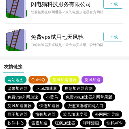
闪电猫科技服务有限公司
下载
想要畅游互联网世界？来闪电猫加速器官方网站，让你畅快玩转
免费vps试用七天风驰
下载
白鲸加速器安卓版是一款专为安卓用户设计的网络加速工具，能
友情链接
网站地图
QuickQ
旋风加速度器
旋风加速
坚果加速器
tiktok加速器
狗急加速器官网
免费vqn外网加速
小蓝鸟
免费vps加速器外网苹果版
旋风加速度器
快连加速器
快连加速器官网入口
原子加速器
快鸭加速器
旋风加速度器
外网网址导航
软件中心
雷霆加速
狂飙加速器
哔咔漫画
快鸭VPN