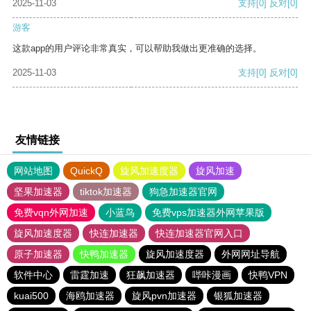
2025-11-03
支持
[0]
反对
[0]
游客
这款app的用户评论非常真实，可以帮助我做出更准确的选择。
2025-11-03
支持
[0]
反对
[0]
友情链接
网站地图
QuickQ
旋风加速度器
旋风加速
坚果加速器
tiktok加速器
狗急加速器官网
免费vqn外网加速
小蓝鸟
免费vps加速器外网苹果版
旋风加速度器
快连加速器
快连加速器官网入口
原子加速器
快鸭加速器
旋风加速度器
外网网址导航
软件中心
雷霆加速
狂飙加速器
哔咔漫画
快鸭VPN
kuai500
海鸥加速器
旋风pvn加速器
银狐加速器