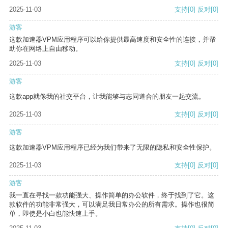
2025-11-03
支持
[0]
反对
[0]
游客
这款加速器VPM应用程序可以给你提供最高速度和安全性的连接，并帮
助你在网络上自由移动。
2025-11-03
支持
[0]
反对
[0]
游客
这款app就像我的社交平台，让我能够与志同道合的朋友一起交流。
2025-11-03
支持
[0]
反对
[0]
游客
这款加速器VPM应用程序已经为我们带来了无限的隐私和安全性保护。
2025-11-03
支持
[0]
反对
[0]
游客
我一直在寻找一款功能强大、操作简单的办公软件，终于找到了它。这
款软件的功能非常强大，可以满足我日常办公的所有需求。操作也很简
单，即使是小白也能快速上手。