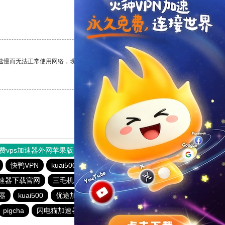
支持
[0]
反对
[0]
速慢而无法正常使用网络，现在有了这个app，我再也不用担心了。
支持
[0]
反对
[0]
费vps加速器外网苹果版
旋风加速度器
快连加速器
快鸭VPN
kuai500
海鸥加速器
旋风pvn加速器
速器下载官网
三毛机场
快连vpm加速
飞鸟加速器
器
kuai500
优途加速
快柠檬加速器1.08
koko加速器
pigcha
闪电猫加速器30天免费
快鸭加速器官网