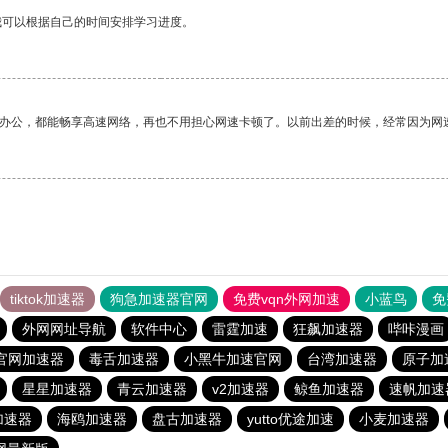
我可以根据自己的时间安排学习进度。
作办公，都能畅享高速网络，再也不用担心网速卡顿了。以前出差的时候，经常因为网
tiktok加速器
狗急加速器官网
免费vqn外网加速
小蓝鸟
免
外网网址导航
软件中心
雷霆加速
狂飙加速器
哔咔漫画
r官网加速器
毒舌加速器
小黑牛加速官网
台湾加速器
原子加
星星加速器
青云加速器
v2加速器
鲸鱼加速器
速帆加速
r加速器
海鸥加速器
盘古加速器
yutto优途加速
小麦加速器