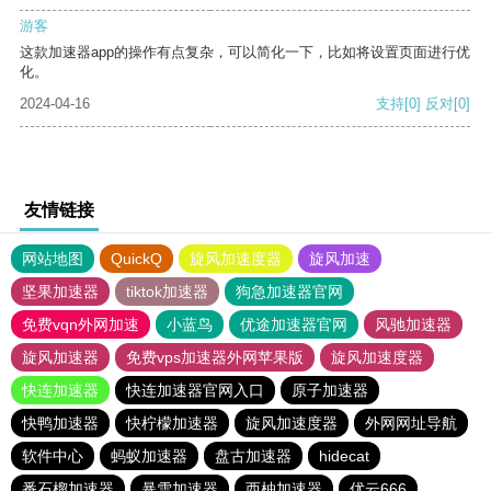
游客
这款加速器app的操作有点复杂，可以简化一下，比如将设置页面进行优
化。
2024-04-16
支持
[0]
反对
[0]
友情链接
网站地图
QuickQ
旋风加速度器
旋风加速
坚果加速器
tiktok加速器
狗急加速器官网
免费vqn外网加速
小蓝鸟
优途加速器官网
风驰加速器
旋风加速器
免费vps加速器外网苹果版
旋风加速度器
快连加速器
快连加速器官网入口
原子加速器
快鸭加速器
快柠檬加速器
旋风加速度器
外网网址导航
软件中心
蚂蚁加速器
盘古加速器
hidecat
番石榴加速器
暴雪加速器
西柚加速器
优云666