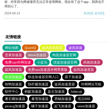
候，经常因为网速慢而无法正常使用网络，现在有了这个app，我再也不
用担心了。
2024-04-14
支持
[0]
反对
[0]
友情链接
网站地图
QuickQ
旋风加速度器
旋风加速
坚果加速器
tiktok加速器
狗急加速器官网
免费vqn外网加速
小蓝鸟
优途加速器官网
风驰加速器
旋风加速器
免费vps加速器外网苹果版
旋风加速度器
快连加速器
快连加速器官网入口
原子加速器
快鸭加速器
快柠檬加速器
旋风加速度器
外网网址导航
软件中心
蚂蚁加速器
盘古加速器
hidecat
番石榴加速器
暴雪加速器
西柚加速器
优云666
picacg加速器
橘子加速器
起飞加速器
veee加速器