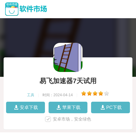
易飞加速器7天试用
工具
|
时间：2024-04-14
|
安卓下载
苹果下载
PC下载
安卓市场，安全绿色