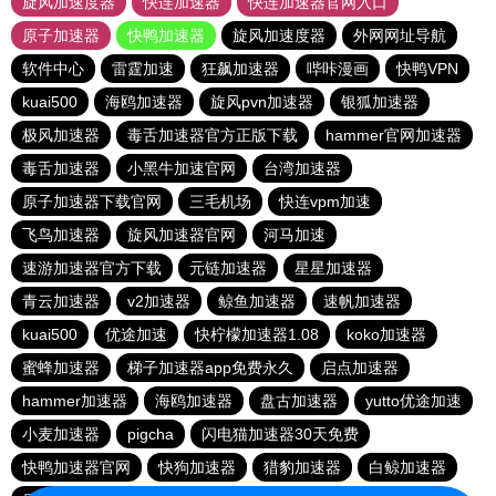
旋风加速度器
快连加速器
快连加速器官网入口
原子加速器
快鸭加速器
旋风加速度器
外网网址导航
软件中心
雷霆加速
狂飙加速器
哔咔漫画
快鸭VPN
kuai500
海鸥加速器
旋风pvn加速器
银狐加速器
极风加速器
毒舌加速器官方正版下载
hammer官网加速器
毒舌加速器
小黑牛加速官网
台湾加速器
原子加速器下载官网
三毛机场
快连vpm加速
飞鸟加速器
旋风加速器官网
河马加速
速游加速器官方下载
元链加速器
星星加速器
青云加速器
v2加速器
鲸鱼加速器
速帆加速器
kuai500
优途加速
快柠檬加速器1.08
koko加速器
蜜蜂加速器
梯子加速器app免费永久
启点加速器
hammer加速器
海鸥加速器
盘古加速器
yutto优途加速
小麦加速器
pigcha
闪电猫加速器30天免费
快鸭加速器官网
快狗加速器
猎豹加速器
白鲸加速器