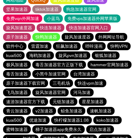
网站地图
QuickQ
旋风加速度器
旋风加速
坚果加速器
tiktok加速器
狗急加速器官网
免费vqn外网加速
小蓝鸟
免费vps加速器外网苹果版
旋风加速度器
快连加速器
快连加速器官网入口
原子加速器
快鸭加速器
旋风加速度器
外网网址导航
软件中心
雷霆加速
狂飙加速器
哔咔漫画
快鸭VPN
kuai500
海鸥加速器
旋风pvn加速器
银狐加速器
极风加速器
毒舌加速器官方正版下载
hammer官网加速器
毒舌加速器
小黑牛加速官网
台湾加速器
原子加速器下载官网
三毛机场
快连vpm加速
飞鸟加速器
旋风加速器官网
河马加速
速游加速器官方下载
元链加速器
星星加速器
青云加速器
v2加速器
鲸鱼加速器
速帆加速器
kuai500
优途加速
快柠檬加速器1.08
koko加速器
蜜蜂加速器
梯子加速器app免费永久
启点加速器