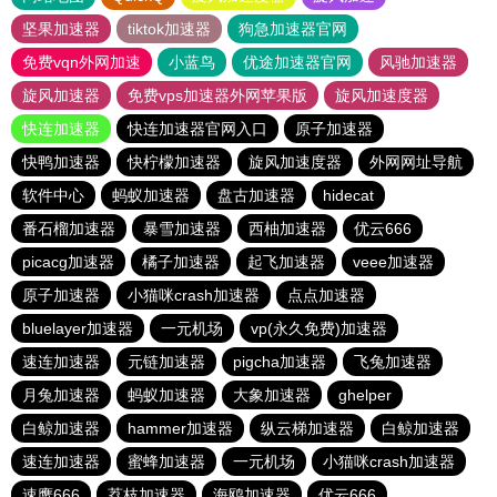
坚果加速器
tiktok加速器
狗急加速器官网
免费vqn外网加速
小蓝鸟
优途加速器官网
风驰加速器
旋风加速器
免费vps加速器外网苹果版
旋风加速度器
快连加速器
快连加速器官网入口
原子加速器
快鸭加速器
快柠檬加速器
旋风加速度器
外网网址导航
软件中心
蚂蚁加速器
盘古加速器
hidecat
番石榴加速器
暴雪加速器
西柚加速器
优云666
picacg加速器
橘子加速器
起飞加速器
veee加速器
原子加速器
小猫咪crash加速器
点点加速器
bluelayer加速器
一元机场
vp(永久免费)加速器
速连加速器
元链加速器
pigcha加速器
飞兔加速器
月兔加速器
蚂蚁加速器
大象加速器
ghelper
白鲸加速器
hammer加速器
纵云梯加速器
白鲸加速器
速连加速器
蜜蜂加速器
一元机场
小猫咪crash加速器
速鹰666
荔枝加速器
海鸥加速器
优云666