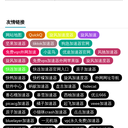
友情链接
网站地图
QuickQ
旋风加速度器
旋风加速
坚果加速器
tiktok加速器
狗急加速器官网
免费vqn外网加速
小蓝鸟
优途加速器官网
风驰加速器
旋风加速器
免费vps加速器外网苹果版
旋风加速度器
快连加速器
快连加速器官网入口
原子加速器
快鸭加速器
快柠檬加速器
旋风加速度器
外网网址导航
软件中心
蚂蚁加速器
盘古加速器
hidecat
番石榴加速器
暴雪加速器
西柚加速器
优云666
picacg加速器
橘子加速器
起飞加速器
veee加速器
原子加速器
小猫咪crash加速器
点点加速器
bluelayer加速器
一元机场
vp(永久免费)加速器