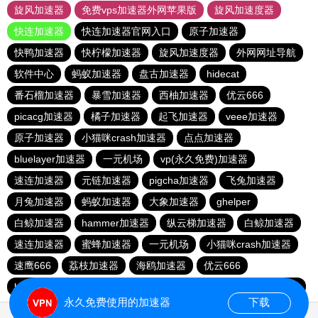
旋风加速器
免费vps加速器外网苹果版
旋风加速度器
快连加速器
快连加速器官网入口
原子加速器
快鸭加速器
快柠檬加速器
旋风加速度器
外网网址导航
软件中心
蚂蚁加速器
盘古加速器
hidecat
番石榴加速器
暴雪加速器
西柚加速器
优云666
picacg加速器
橘子加速器
起飞加速器
veee加速器
原子加速器
小猫咪crash加速器
点点加速器
bluelayer加速器
一元机场
vp(永久免费)加速器
速连加速器
元链加速器
pigcha加速器
飞兔加速器
月兔加速器
蚂蚁加速器
大象加速器
ghelper
白鲸加速器
hammer加速器
纵云梯加速器
白鲸加速器
速连加速器
蜜蜂加速器
一元机场
小猫咪crash加速器
速鹰666
荔枝加速器
海鸥加速器
优云666
baacloud官网
极风加速器
青柠加速器
bluelayer加速器
永久免费使用的加速器
下载