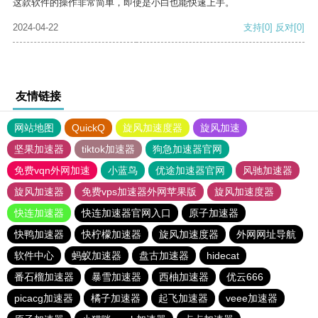
这款软件的操作非常简单，即使是小白也能快速上手。
2024-04-22
支持
[0]
反对
[0]
友情链接
网站地图
QuickQ
旋风加速度器
旋风加速
坚果加速器
tiktok加速器
狗急加速器官网
免费vqn外网加速
小蓝鸟
优途加速器官网
风驰加速器
旋风加速器
免费vps加速器外网苹果版
旋风加速度器
快连加速器
快连加速器官网入口
原子加速器
快鸭加速器
快柠檬加速器
旋风加速度器
外网网址导航
软件中心
蚂蚁加速器
盘古加速器
hidecat
番石榴加速器
暴雪加速器
西柚加速器
优云666
picacg加速器
橘子加速器
起飞加速器
veee加速器