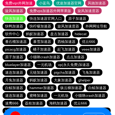
免费vqn外网加速
小蓝鸟
优途加速器官网
风驰加速器
旋风加速器
免费vps加速器外网苹果版
旋风加速度器
快连加速器
快连加速器官网入口
原子加速器
快鸭加速器
快柠檬加速器
旋风加速度器
外网网址导航
软件中心
蚂蚁加速器
盘古加速器
hidecat
番石榴加速器
暴雪加速器
西柚加速器
优云666
picacg加速器
橘子加速器
起飞加速器
veee加速器
原子加速器
小猫咪crash加速器
点点加速器
bluelayer加速器
一元机场
vp(永久免费)加速器
速连加速器
元链加速器
pigcha加速器
飞兔加速器
月兔加速器
蚂蚁加速器
大象加速器
ghelper
白鲸加速器
hammer加速器
纵云梯加速器
白鲸加速器
速连加速器
蜜蜂加速器
一元机场
小猫咪crash加速器
速鹰666
荔枝加速器
海鸥加速器
优云666
baacloud官网
极风加速器
青柠加速器
bluelayer加速器