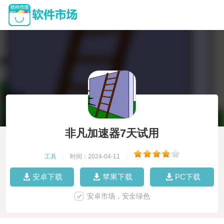
非凡加速器7天试用
工具
|
时间：2024-04-11
|
安卓下载
苹果下载
PC下载
安卓市场，安全绿色