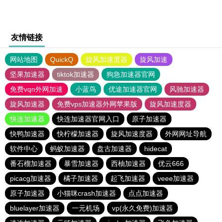
友情链接
网站地图
QuickQ
旋风加速度器
旋风加速
坚果加速器
tiktok加速器
狗急加速器官网
免费vqn外网加速
小蓝鸟
优途加速器官网
风驰加速器
旋风加速器
免费vps加速器外网苹果版
旋风加速度器
快连加速器
快连加速器官网入口
原子加速器
快鸭加速器
快柠檬加速器
旋风加速度器
外网网址导航
软件中心
蚂蚁加速器
盘古加速器
hidecat
番石榴加速器
暴雪加速器
西柚加速器
优云666
picacg加速器
橘子加速器
起飞加速器
veee加速器
原子加速器
小猫咪crash加速器
点点加速器
bluelayer加速器
一元机场
vp(永久免费)加速器