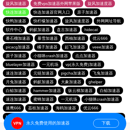
旋风加速器
免费vps加速器外网苹果版
旋风加速度器
快连加速器
快连加速器官网入口
原子加速器
快鸭加速器
快柠檬加速器
旋风加速度器
外网网址导航
软件中心
蚂蚁加速器
盘古加速器
hidecat
番石榴加速器
暴雪加速器
西柚加速器
优云666
picacg加速器
橘子加速器
起飞加速器
veee加速器
原子加速器
小猫咪crash加速器
点点加速器
bluelayer加速器
一元机场
vp(永久免费)加速器
速连加速器
元链加速器
pigcha加速器
飞兔加速器
月兔加速器
蚂蚁加速器
大象加速器
ghelper
白鲸加速器
hammer加速器
纵云梯加速器
白鲸加速器
速连加速器
蜜蜂加速器
一元机场
小猫咪crash加速器
速鹰666
荔枝加速器
海鸥加速器
优云666
baacloud官网
极风加速器
青柠加速器
bluelayer加速器
永久免费使用的加速器
下载