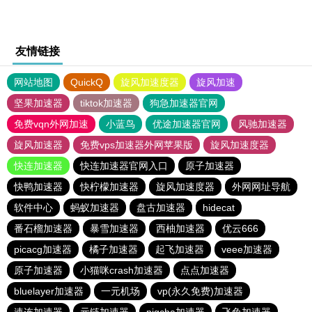
友情链接
网站地图
QuickQ
旋风加速度器
旋风加速
坚果加速器
tiktok加速器
狗急加速器官网
免费vqn外网加速
小蓝鸟
优途加速器官网
风驰加速器
旋风加速器
免费vps加速器外网苹果版
旋风加速度器
快连加速器
快连加速器官网入口
原子加速器
快鸭加速器
快柠檬加速器
旋风加速度器
外网网址导航
软件中心
蚂蚁加速器
盘古加速器
hidecat
番石榴加速器
暴雪加速器
西柚加速器
优云666
picacg加速器
橘子加速器
起飞加速器
veee加速器
原子加速器
小猫咪crash加速器
点点加速器
bluelayer加速器
一元机场
vp(永久免费)加速器